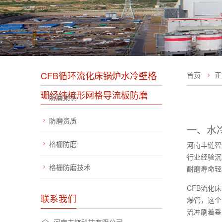
CFB循环流化床锅炉水冷壁格
首页
正
珊经纬梳形网格导流板防磨
防磨案例
防磨资质
一、水
格栅防磨
河南丰链智
行业经验沉
格栅防磨技术
耐磨寿命轻
CFB流化
联系我们
爆管，这个
流冲刷着垂