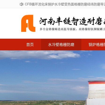
CFB循环流化床锅炉水冷壁受热面格栅防磨经纬防磨导
首页
水冷壁格栅防磨
锅炉格栅