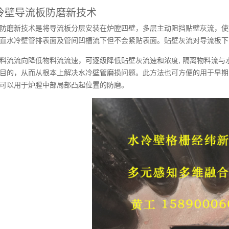
冷壁导流板防磨新技术
防磨新技术是将导流板分层安装在炉膛四壁，多层主动阻挡贴壁灰流，使
直水冷壁管排表面及管间凹槽流下但不会紧贴表面。贴壁灰流对导流板下
料流流向降低物料流流速，可逐级降低贴壁灰流速和浓度, 隔离物料流
目的，从而从根本上解决水冷壁管磨损问题。此方法也可方便的用于早期
可以用于炉膛中部局部凸起位置的防磨。