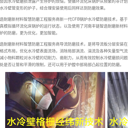
会因水冷壁磨损泄露产生停炉的烦恼，使循环流化床锅炉从频繁的非计划
水冷壁管变形的炉子，经合理安装使用后同样达到防磨效果。
造耐磨新材料智慧防磨工程服务商新一代CFB锅炉水冷壁防磨技术，基于E
真模拟循环流化床锅炉的运行状态，以及使用了河南丰链智造耐磨新材料
锅炉的防磨，更为优化，更加智能。
造耐磨新材料智慧防磨工程服务商导流防磨技术，是将导流板分层安装在
格式布局，优化水冷壁表面流场，消除局部涡流、湍流及各种矢量型气流
减小物料颗粒对水冷壁的切削力、凿削力，从而有效控制水冷壁磨损问题
处是否让管和平滑的限制，还可以用于炉膛中部局部凸起位置的防磨。