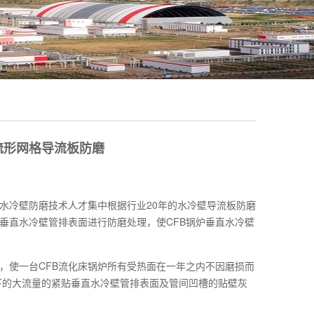
梳形网格导流板防磨
水冷壁防磨技术人才集中根据行业20年的水冷壁导流板防磨
垂直水冷壁管排表面进行防磨处理，使CFB锅炉垂直水冷壁
，使一台CFB流化床锅炉所有受热面在一年之内不因磨损而
下的大流量的紧贴垂直水冷壁管排表面及管间凹槽的贴壁灰