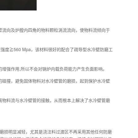
壁流向及炉膛内四角的物料颗粒涡流流向，使物料流倾向于
强度≧560 Mpa，该材料很好的配合了疏导型水冷壁防磨工
的增强作用,所以不会对锅炉内载负荷能力产生负面影响。
的碰撞，避免固体物料对水冷壁管的磨损，起到保护水冷壁
离物料流与水冷壁管的接触，从而根本上解决了水冷壁管磨
磨损明显减轻，尤其是浇注料过渡区不再采用其他任何防磨