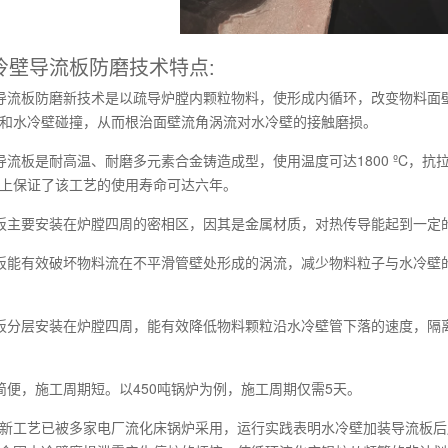
冷壁导流板防磨技术特点:
导流板防磨新技术是以疏导炉膛内颗粒物料，使形成内循环，改变物料面
和水冷壁碰撞，从而根治面壁流角涡流对水冷壁的接触磨损。
导流板是耐高温、耐磨多元素合金铸造成型，使用温度可达1800 ºC，抗拉
上保证了该工艺的使用寿命可达六年。
板主要安装在炉膛四周的密相区，因其是金属材质，对热传导能起到一定
板能有效破坏物料流在不平滑管壁处形成的涡流，减少物料粒子与水冷壁
板分层安装在炉膛四周，能有效降低物料颗粒沿水冷壁管下落的速度，隔
简便，施工周期短。以450吨锅炉为例，施工周期仅需5天。
新工艺已被多家电厂流化床锅炉采用，运行实践表明水冷壁加装导流板后