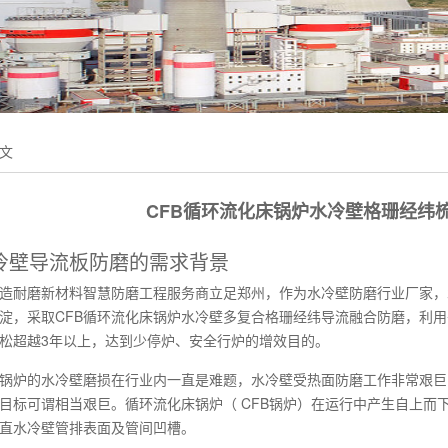
文
CFB循环流化床锅炉水冷壁格珊经纬
冷壁导流板防磨的需求背景
造耐磨新材料智慧防磨工程服务商立足郑州，作为水冷壁防磨行业厂家，
淀，采取CFB循环流化床锅炉水冷壁多复合格珊经纬导流融合防磨，利用
松超越3年以上，达到少停炉、安全行炉的增效目的。
床锅炉的水冷壁磨损在行业内一直是难题，水冷壁受热面防磨工作非常艰巨
目标可谓相当艰巨。循环流化床锅炉（ CFB锅炉）在运行中产生自上而
直水冷壁管排表面及管间凹槽。