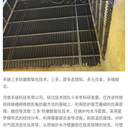
丰链三多防磨数智化技术，三多，即多态感知，多元合金，多维融
合。
河南丰链科技有限公司，经过技术团队十余年科研发展，在改进传统
经纬格栅网格梳形板防磨方法的基础上，利用防护层峦叠嶂的仿真原
理，融创导流板“三多”防磨数智化技术，在锅炉内水冷壁面，采用星
罗棋布式的经纬分布，利用镍基超合金导流板，耐高温抗腐蚀，对炉
内气固流态优化序导，从而保护水冷壁磨损在极其轻微的状态，可使