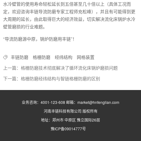
水冷壁管的使用寿命轻松延长到五倍甚至几十倍以上（具体工况而
定，欢迎咨询丰链导流防磨专家工程师充松峰），并且有可能得到更
大周期的延长，由此取得巨大的经济效益，切实解决流化床锅炉水冷
壁管磨损的行业难题。
“导流防磨源中原，锅炉防磨用丰链”！
丰链防磨
格栅防磨
经纬结构
网格装置
上一篇：格栅防磨技术彻底解决了循环流化床锅炉磨损问题
下一篇：格栅防磨经纬结构与智链格栅防磨的区别
业务咨询：4001-123-608 邮箱：market@hnfenglian.com
河南丰链科技有限公司
版权所有
地址：郑州市 中原区 豫立国际26层
豫ICP备09014777号