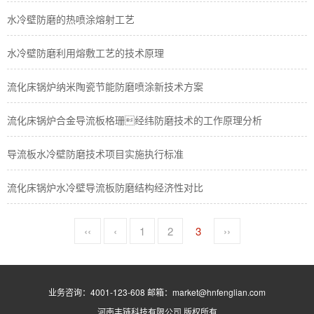
水冷壁防磨的热喷涂熔射工艺
水冷壁防磨利用熔敷工艺的技术原理
流化床锅炉纳米陶瓷节能防磨喷涂新技术方案
流化床锅炉合金导流板格珊经纬防磨技术的工作原理分析
导流板水冷壁防磨技术项目实施执行标准
流化床锅炉水冷壁导流板防磨结构经济性对比
‹‹
‹
1
2
3
››
业务咨询：4001-123-608 邮箱：market@hnfenglian.com
河南丰链科技有限公司
版权所有